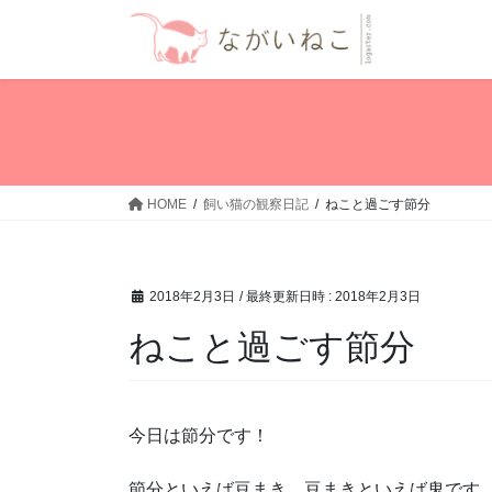
コ
ナ
ン
ビ
テ
ゲ
ン
ー
ツ
シ
へ
ョ
ス
ン
キ
に
HOME
飼い猫の観察日記
ねこと過ごす節分
ッ
移
プ
動
2018年2月3日
/ 最終更新日時 :
2018年2月3日
ねこと過ごす節分
今日は節分です！
節分といえば豆まき。豆まきといえば鬼です