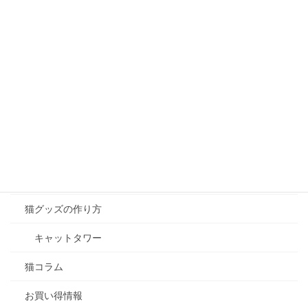
猫の飼い方
事前準備
はじめて猫を迎える日
多頭飼いについて
猫のサマーカットについて
猫の散歩
猫のダイエット
猫グッズの作り方
キャットタワー
猫コラム
お買い得情報