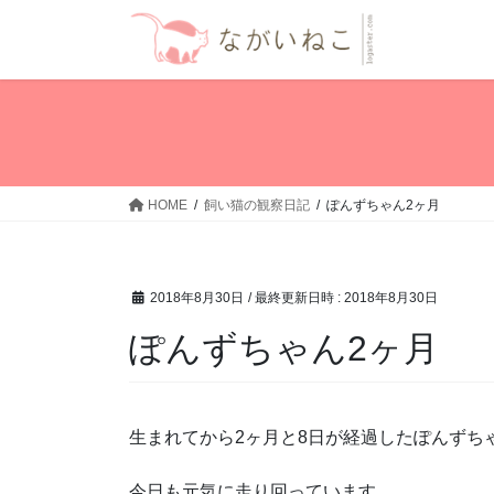
コ
ナ
ン
ビ
テ
ゲ
ン
ー
ツ
シ
へ
ョ
ス
ン
キ
に
HOME
飼い猫の観察日記
ぽんずちゃん2ヶ月
ッ
移
プ
動
2018年8月30日
/ 最終更新日時 :
2018年8月30日
ぽんずちゃん2ヶ月
生まれてから2ヶ月と8日が経過したぽんずち
今日も元気に走り回っています。